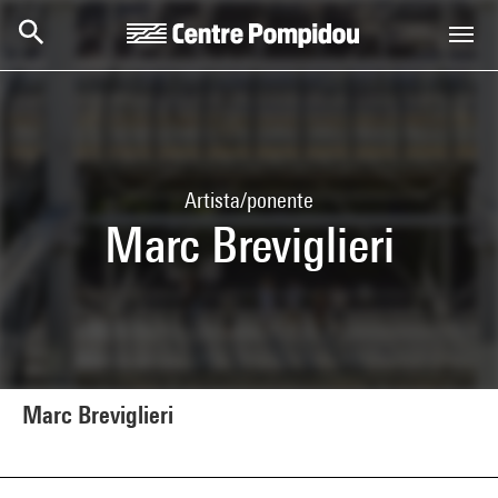
Skip to main content
Centre Pompidou
Artista/ponente
Marc Breviglieri
Marc Breviglieri