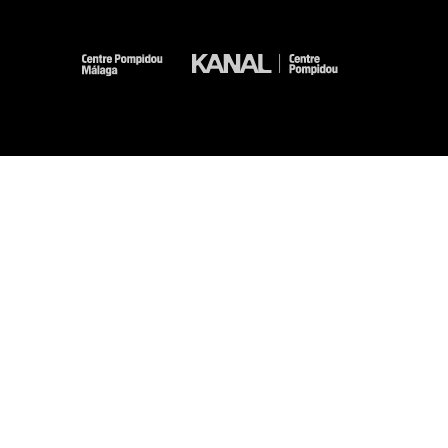
-
-
-
-
Aviso legal
Mapa del sitio web
CGU
Datos personales
Gestión de las