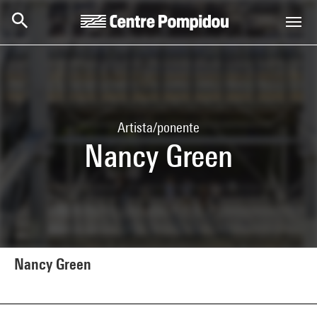
Skip to main content
Centre Pompidou
Artista/ponente
Nancy Green
Nancy Green