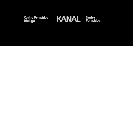
-
-
-
-
Aviso legal
Mapa del sitio web
CGU
Datos personales
Gestión de las