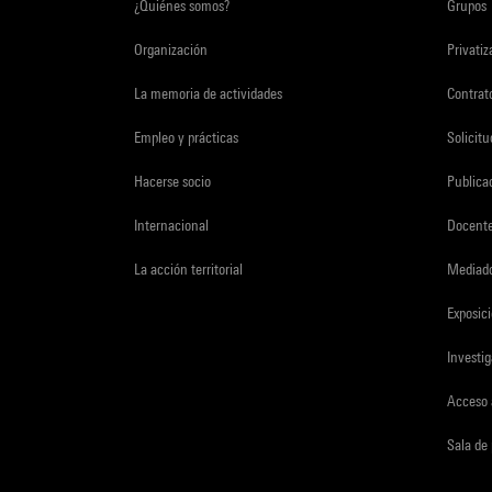
¿Quiénes somos?
Grupos
Organización
Privati
La memoria de actividades
Contrato
Empleo y prácticas
Solicit
Hacerse socio
Publica
Internacional
Docent
La acción territorial
Mediado
Exposici
Investi
Acceso 
Sala de