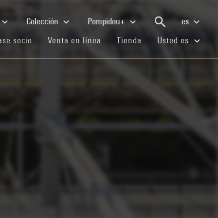
Colección
Pompidou+
es
(current)
(current)
(current)
se socio
Venta en línea
Tienda
Usted es