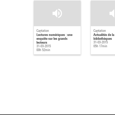
Captation
Captation
Lectures numériques : une
Actualités de l
enquête sur les grands
bibliothèques
lecteurs
31-03-2015
31-03-2015
05h 17min
00h 52min