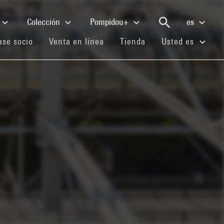
Colección
Pompidou+
es
(current)
(current)
(current)
se socio
Venta en línea
Tienda
Usted es