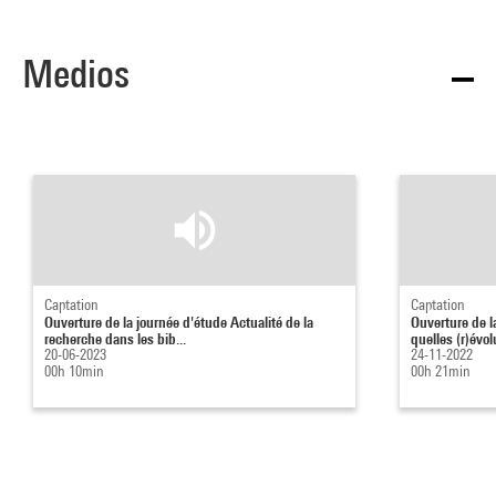
Medios
Captation
Captation
Ouverture de la journée d'étude Actualité de la
Ouverture de la
recherche dans les bib...
quelles (r)évol
20-06-2023
24-11-2022
00h 10min
00h 21min