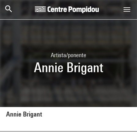
Skip to main content
Centre Pompidou
Artista/ponente
Annie Brigant
Annie Brigant