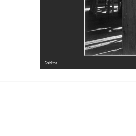
Créditos
© Estate Gisèle Freund/IMEC Images
Créditos fotográficos : Centre Pompidou, MNAM-CCI/Adam
Referencia de la imagen : 4F71027 [2003 CX 1281]
Difusión de la imagen :
GrandPalaisRmnPhoto