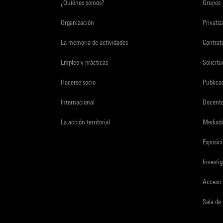
¿Quiénes somos?
Grupos
Organización
Privati
La memoria de actividades
Contrato
Empleo y prácticas
Solicit
Hacerse socio
Publica
Internacional
Docent
La acción territorial
Mediado
Exposici
Investi
Acceso 
Sala de