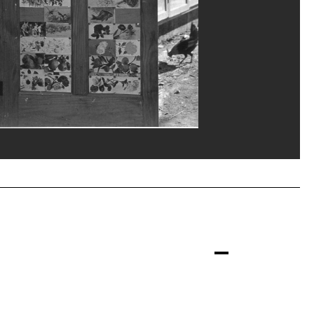
 Rzepka/Dist. GrandPalaisRmn