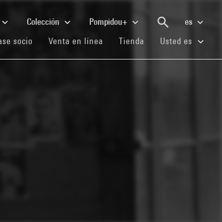
Colección
Pompidou+
es
(current)
(current)
(current)
se socio
Venta en línea
Tienda
Usted es