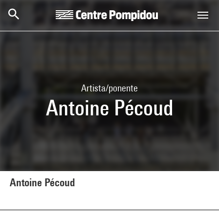
Skip to main content
Centre Pompidou
Artista/ponente
Antoine Pécoud
Antoine Pécoud