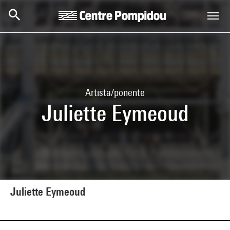
Skip to main content
Centre Pompidou
Artista/ponente
Juliette Eymeoud
Juliette Eymeoud