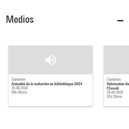
Medios
Captation
Captation
Actualité de la recherche en bibliothèque 2024
Valorisation d
25-06-2024
l'Enssib
05h 06min
25-06-2024
01h 20min