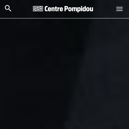
Skip to main content
Centre Pompidou