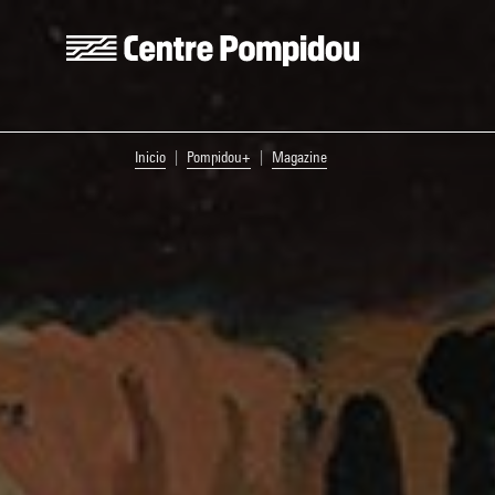
Skip to main content
Centre Pompidou
You are here:
Inicio
Pompidou+
Magazine