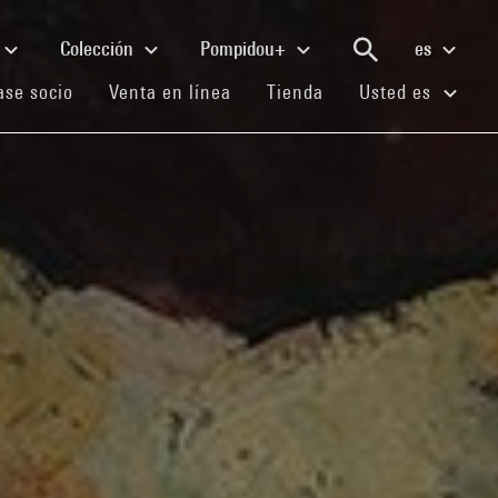
Colección
Pompidou+
es
(current)
(current)
(current)
se socio
Venta en línea
Tienda
Usted es