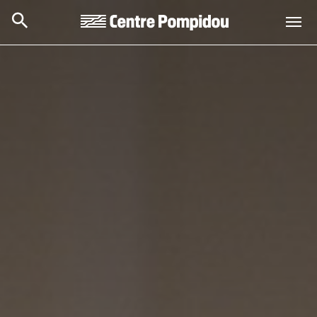
Skip to main content
Centre Pompidou