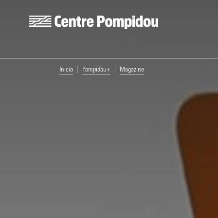
Skip to main content
Centre Pompidou
You are here:
Inicio
Pompidou+
Magazine