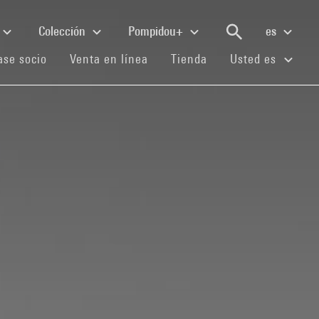
Colección
Pompidou+
es
(current)
(current)
(current)
se socio
Venta en línea
Tienda
Usted es