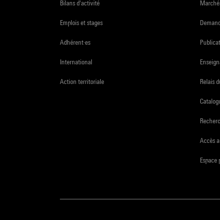
Bilans d'activité
Marchés
Emplois et stages
Demande
Adhérent·es
Publicat
International
Enseign
Action territoriale
Relais 
Catalogu
Recher
Accès a
Espace 