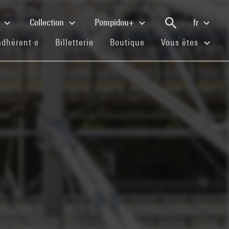
e
Collection
Pompidou+
fr
(current)
(current)
(current)
adhérent·e
Billetterie
Boutique
Vous êtes