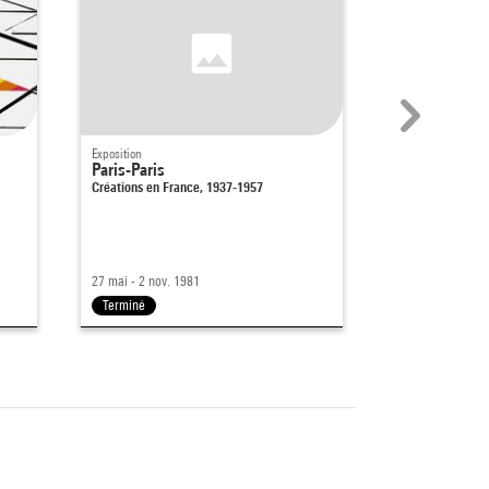
Exposition
Exposition
Paris-Paris
Les Réalismes
Créations en France, 1937-1957
réaction, 19
27 mai - 2 nov. 1981
17 déc. 1980 - 20
Terminé
Terminé