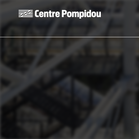
Aller au contenu principal
Centre Pompidou