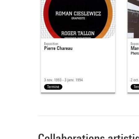
Exposition
Expos
Pierre Chareau
Mar
Photo
3 nov. 1993 - 3 janv. 1994
2 oct
Terminé
Te
Collaborations artisti