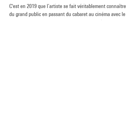
C'est en 2019 que l’artiste se fait véritablement connaître
du grand public en passant du cabaret au cinéma avec le
rôle marquant de Fred, dans la comédie
Les Crevettes
pailletées
, qui met en scène une improbable équipe de
water-polo gay
. « Je ne voulais pas prendre la place d’une
artiste transgenre, alors que moi je suis artiste travesti.
J'ai donc proposé à l'équipe le rôle d’un personnage en
transition. » Depuis le succès de ce film à petit budget,
suivi d’un deuxième opus, il enchaîne les tournages, dont
une série internationale avec Michael Douglas (
Franklin
,
sur Apple TV+), tout en gardant les pieds bien ancrés sur
scène, avec un premier spectacle solo
Romain Brau allume
les étoiles
en 2023.
Romain débute comme mannequin
alors qu’il n’a que quinze ans, sous
l’œil presque ennuyé d’un directeur