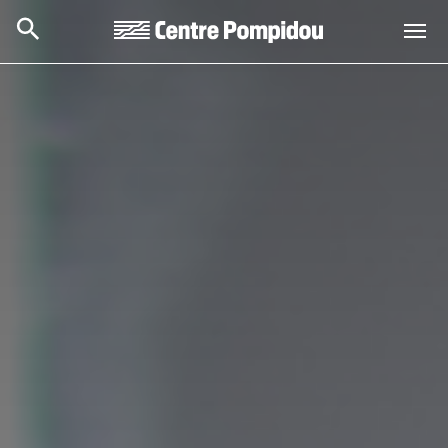
Skip to main content
Centre Pompidou