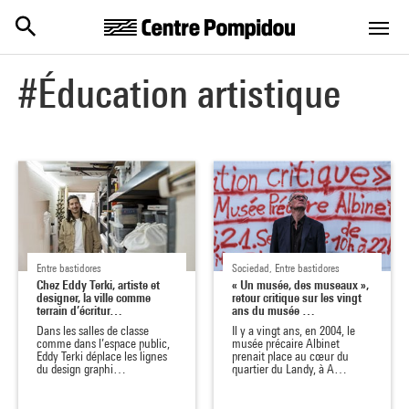
Centre Pompidou
Skip to main content
#Éducation artistique
Entre bastidores
Sociedad, Entre bastidores
Chez Eddy Terki, artiste et
« Un musée, des museaux »,
designer, la ville comme
retour critique sur les vingt
terrain d’écritur…
ans du musée …
Dans les salles de classe
Il y a vingt ans, en 2004, le
comme dans l’espace public,
musée précaire Albinet
Eddy Terki déplace les lignes
prenait place au cœur du
du design graphi…
quartier du Landy, à A…