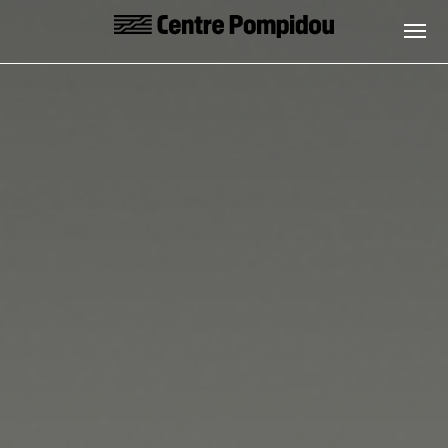
Skip to main content
Centre Pompidou