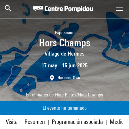
Skip to main content
Centre Pompidou
Exposición
Hors Champs
Village de Hermes
17 may - 15 jun 2025
Hermes, Oise
En el marco de
Hors Pistes/Hors Champs
El evento ha terminado
Visita
Resumen
Programación asociada
Medios
|
|
|