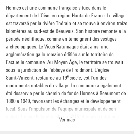
Lors de séances d’enregistrements sonores du Thérain,
Hermes est une commune française située dans le
Dominique Blais s’est positionné à quelques encablures du
département de l’Oise, en région Hauts-de-France. Le village
lavoir pour capter l’écoulement de la rivière, en aval de la
est traversé par la rivière Thérain et se trouve à environ treize
commune. Après en avoir édité une bande-son, l’artiste a
kilomètres au sud-est de Beauvais. Son histoire remonte à la
choisi de l’implanter sur le site de
période néolithique, comme en témoignent des vestiges
Méhécourt, là où l’eau des alentours peut être amenée à
archéologiques. Le Vicus Ratumagus était ainsi une
ruisseler, faisant apparaître une superposition de
agglomération gallo-romaine édifiée sur le territoire de
mouvements d’eau d’origine multiple.
l’actuelle commune. Au Moyen Âge, le territoire se trouvait
sous la juridiction de l’abbaye de Froidmont. L’église
e
Saint‑Vincent, restaurée au 19
siècle, est l’un des
Thibault Brunet
monuments notables du village. La commune a également
Vit et travaille à Paris (France)
été desservie par le chemin de fer de Hermes à Beaumont de
3600 Secondes de lumières,
2022, photographies
1880 à 1949, favorisant les échanges et le développement
[Murs du village, Hermes]
local. Sous l’impulsion de l’équipe municipale et de son
Thibault Brunet explore l’impermanence dans une série où
maire, Grégory Palandre, élu en 2015, Hermes a entrepris
Ver más
des nuages virtuels, conçus pour les jeux vidéo, deviennent
plusieurs initiatives visant à renforcer son dynamisme. La
objets de
commune a été distinguée par le label « Ville active &