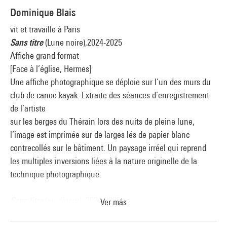
Dominique Blais
vit et travaille à Paris
Sans titre
(Lune noire),2024-2025
Affiche grand format
[Face à l’église, Hermes]
Une affiche photographique se déploie sur l’un des murs du
club de canoë kayak. Extraite des séances d’enregistrement
de l’artiste
sur les berges du Thérain lors des nuits de pleine lune,
l’image est imprimée sur de larges lés de papier blanc
contrecollés sur le bâtiment. Un paysage irréel qui reprend
les multiples inversions liées à la nature originelle de la
technique photographique.
Sans titre
(au détour), 2024-2025
Ver más
Installation in situ, diffusion sonore en boucle
[Lavoir de Méhécourt, Hermes]