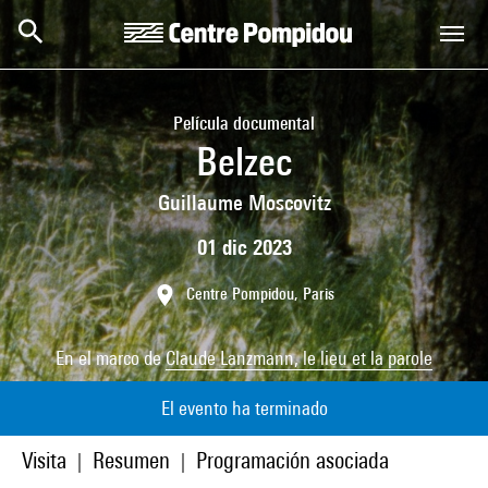
Skip to main content
Centre Pompidou
Película documental
Belzec
Guillaume Moscovitz
01 dic 2023
Centre Pompidou, Paris
En el marco de
Claude Lanzmann, le lieu et la parole
El evento ha terminado
Visita
Resumen
Programación asociada
|
|