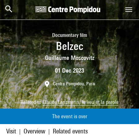
Skip to main content
Centre Pompidou
Documentary film
Belzec
Guillaume Moscovitz
01 Dec 2023
Centre Pompidou, Paris
Related to
Claude Lanzmann, le lieu et la parole
The event is over
Visit
Overview
Related events
|
|