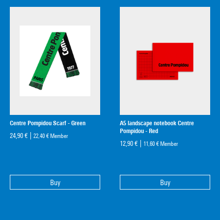
Centre Pompidou Scarf - Green
A5 landscape notebook Centre
Pompidou - Red
24,90 €
22,40 €
Member
12,90 €
11,60 €
Member
Buy
Buy