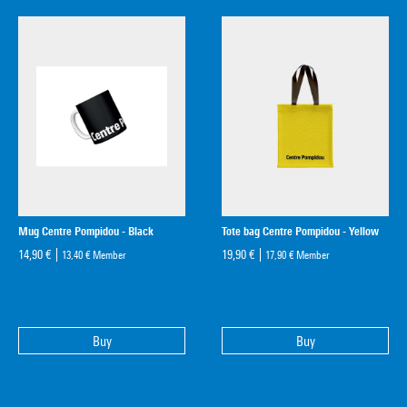
Mug Centre Pompidou - Black
Tote bag Centre Pompidou - Yellow
14,90 €
19,90 €
13,40 €
Member
17,90 €
Member
Buy
Buy