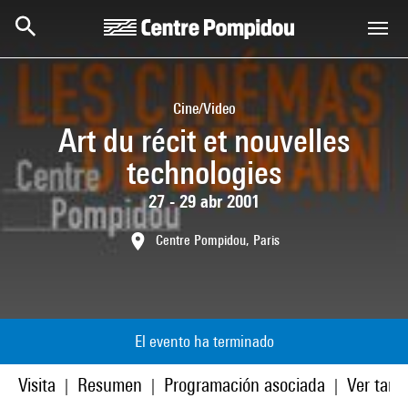
Skip to main content
Centre Pompidou
Cine/Video
Art du récit et nouvelles
technologies
27 - 29 abr 2001
Centre Pompidou, Paris
El evento ha terminado
Visita
Resumen
Programación asociada
Ver tamb
|
|
|