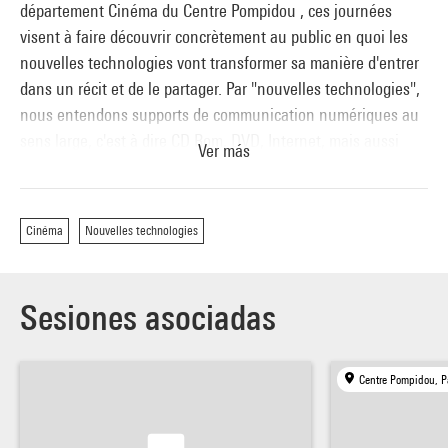
département Cinéma du Centre Pompidou , ces journées
visent à faire découvrir concrètement au public en quoi les
nouvelles technologies vont transformer sa manière d'entrer
dans un récit et de le partager. Par "nouvelles technologies",
nous entendons supports de communication numériques au
sens large, c'est à dire CD Rom, DVD, Internet, mais aussi
Ver más
technologies de type images de synthèse, et réalité virtuelle.
Tout le niveau moins 1 du Centre Pompidou est consacré à
Cinéma
Nouvelles technologies
cette manifestation : le foyer, les salles de conférence et de
projection, ainsi que la Grande Salle.
Plusieurs animations vont se succéder ou se dérouler de
Sesiones asociadas
façon permanente sur les deux jours.
AU PROGRAMME:
Centre Pompidou, P
Une galerie permanente de contenus interactifs accessible