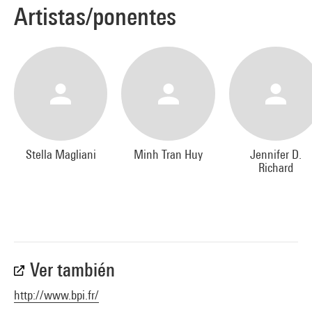
Artistas/ponentes
Florence Noiville
Florence Noiville a publié en 2003 Isaac B. Singer (prix du
Récit biographique), chez Stock. Elle écrit dans le Monde des
livres. Elle est aussi l'auteur de nombreux ouvrages pour la
jeunesse.
La Donation est son premier roman. Chez un notaire, à la
Stella Magliani
Minh Tran Huy
Jennifer D.
faveur d'une donation, une jeune femme se penche sur son
Richard
passé. Les souvenirs et les blessures de l'enfance remontent
en même temps que les interrogations sur ce qui, par-delà le
matériel, se transmet de génération en génération. À travers
le portrait de sa mère, elle aborde, dans un style sobre,
pudique et délicat, le thème de la dépression.
Ver también
http://www.bpi.fr/
Jennifer D. Richard