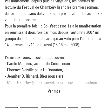
Passionnément, depuis plus de vingt ans, les comités de
lecture du Festival de Chambéry lisent les premiers romans
de l'année, et, sans délivrer aucun prix, invitent les auteurs à
venir les rencontrer.
Pour la première fois, la Bpi s'est associée à la manifestation
en réunissant deux fois par mois depuis l'automne 2007 un
groupe de lecteurs qui a participé au vote pour l'élection des
14 lauréats du 21ème festival (15-18 mai 2008).
Parmi eux, venez écouter et découvrir :
- Carole Martinez, auteur du Cœur cousu
- Florence Noiville pour La Donation,
- Jennifer D. Richard, Bleu poussière
- Minh Tran Huy (sous réserve), La princesse et le pêcheur.
Ver más
Ces auteurs viendront raconter leur expérience d'écriture,
parler de leur œuvre et répondre aux questions du public au
cours d'une soirée littéraire, animée par Stella Magliani, qui