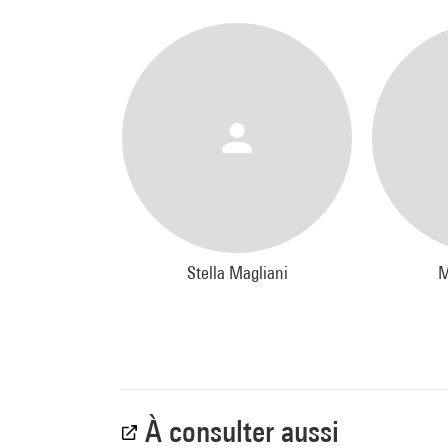
bless
qui, p
portra
thème
Jennif
J. D. 
du pr
Bleu p
Stanis
Stella Magliani
M
se re
A trav
fois p
une ré
À consulter aussi