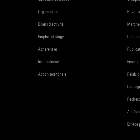
Organisation
Privatis
Bilans d'activité
Marchés
Emplois et stages
Demande
Adhérent·es
Publicat
International
Enseign
Action territoriale
Relais 
Catalogu
Recher
Accès a
Espace 