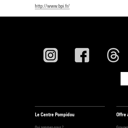
Minh 
http://www.bpi.fr/
Née en
Magazi
de Phi
La pri
adoles
Nam, 
se nou
dictat
Minh T
vietna
Manife
Chamb
Le Centre Pompidou
Offre
Qui sommes-nous ?
Groupe