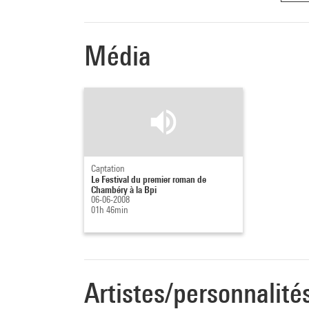
Le cœu
de sa 
famill
Média
mère, 
des ha
et per
et ma
Outre 
récomp
Captation
Le Festival du premier roman de
Chambéry à la Bpi
06-06-2008
Floren
01h 46min
Floren
chez S
nombr
La Don
Artistes/personnalité
donat