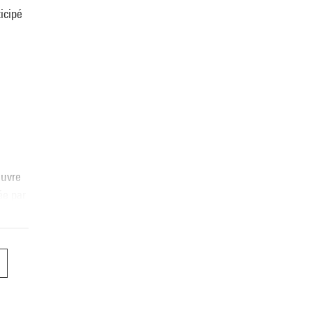
icipé
.
œuvre
ée par
8.
on