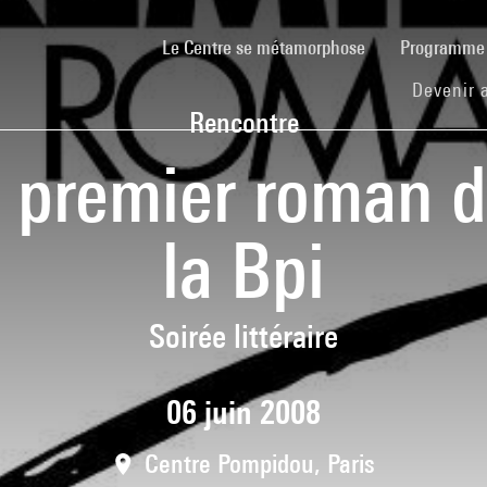
(current)
Le Centre se métamorphose
Programm
Devenir 
Rencontre
du premier roman 
la Bpi
Soirée littéraire
06 juin 2008
Centre Pompidou, Paris