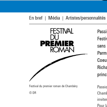
En bref
Média
Artistes/personnalités
|
|
Passi
Festi
sans 
Parmi
Coeur
Richa
princ
Festival du premier roman de Chambéry
Passio
Chambé
© DR
invite
Pour l