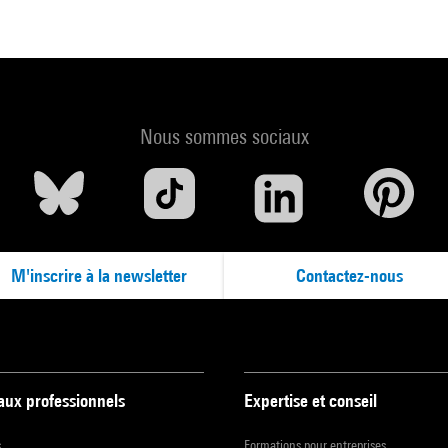
Tran Huy
 1979 à Clamart, Minh Tran Huy est rédactrice en chef adjointe au
ne littéraire et chroniqueuse aux Mots de minuit, l'émission cultur
lippe Lefait (France 2).
ncesse et le pêcheur entremêle deux récits : la rencontre de deux
cents d'origine vietnamienne à Paris, la narratrice, née en France, e
Nous sommes sociaux
depuis peu réfugié en France, et un conte vietnamien. Un amour ét
e entre les deux protagonistes sur fond d'histoire du Vietnam, de
ure et des problématiques de l'immigration et de l'intégration.
ran Huy vient de publier chez Actes Sud un recueil de contes
miens : Le lac né en une nuit et autres légendes du Vietnam.
M'inscrire à la newsletter
Contactez-nous
station organisée en lien avec le Festival du premier roman de
éry.
 aux professionnels
Expertise et conseil
s
Formations pour entreprises