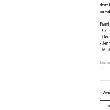
deux f
au vot
Parmi 
- Car
- Flor
- Jenn
- Minh
Ces au
et rép
Stella
Vie
Carol
Est n
Litt
parisi