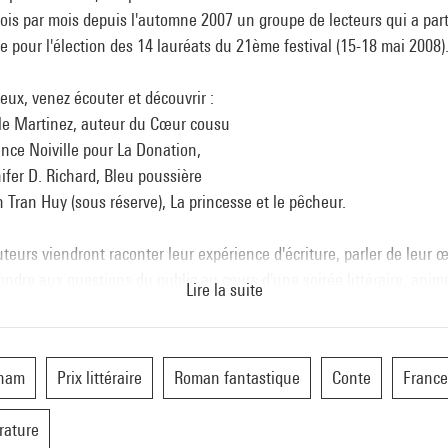
ois par mois depuis l'automne 2007 un groupe de lecteurs qui a part
e pour l'élection des 14 lauréats du 21ème festival (15-18 mai 2008)
eux, venez écouter et découvrir :
ole Martinez, auteur du Cœur cousu
ence Noiville pour La Donation,
ifer D. Richard, Bleu poussière
 Tran Huy (sous réserve), La princesse et le pêcheur.
teurs viendront raconter leur expérience d'écriture, parler de leur 
ondre aux questions du public au cours d'une soirée littéraire, anim
Lire la suite
 Magliani, qui clôturera la session de ce comité de lecture 2007-200
tnam
Prix littéraire
Roman fantastique
Conte
France
e Martinez
ée en 1966. Elle a été comédienne et enseigne actuellement en régi
érature
enne.