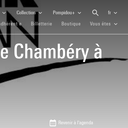
e
Collection
Pompidou+
fr
(current)
(current)
(current)
adhérent·e
Billetterie
Boutique
Vous êtes
de Chambéry à
Revenir à l'agenda