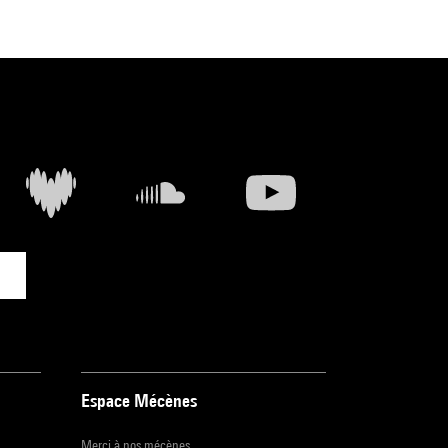
elle
t
range
Espace Mécènes
Merci à nos mécènes