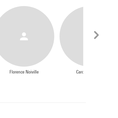
ur ce
rs le
dence
sée,
Florence Noiville
Carole Martinez
à la
s livre