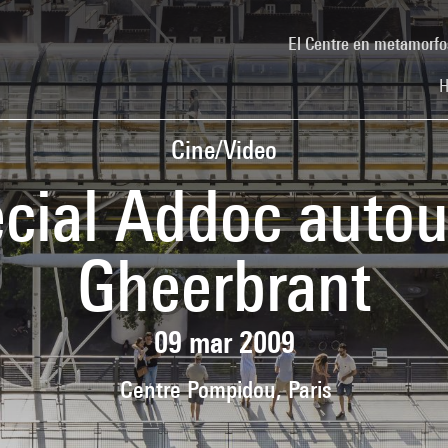
El Centre en metamorfo
H
Cine/Video
cial Addoc autou
Gheerbrant
09 mar 2009
Centre Pompidou, Paris