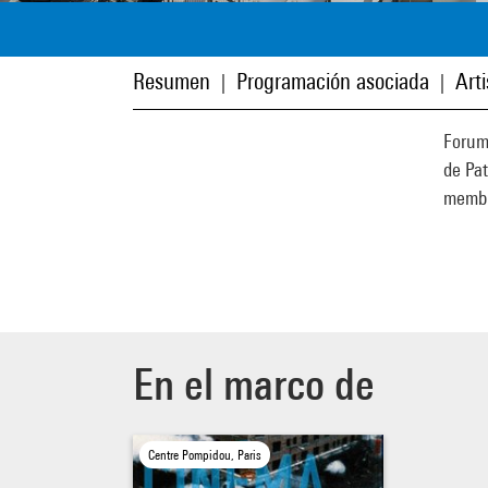
Resumen
Programación asociada
Art
|
|
Forum
de Pat
membr
En el marco de
Centre Pompidou, Paris