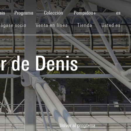
(current)
sis
Programa
Colección
Pompidou+
es
(current)
(current)
(current)
ágase socio
Venta en línea
Tienda
Usted es
r de Denis
Volver al programa