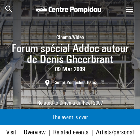
Skip to main content
Centre Pompidou
Cinema/Video
Forum spécial Addoc autour
de Denis Gheerbrant
09 Mar 2009
Centre Pompidou, Paris
Related to
Cinéma du Réel 2007
The event is over
Visit
Overview
Related events
Artists/personaliti
|
|
|