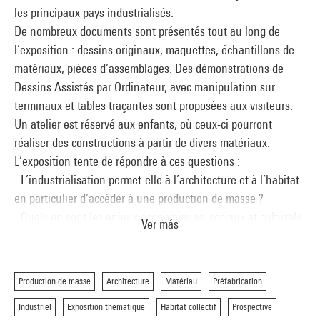
les principaux pays industrialisés.
De nombreux documents sont présentés tout au long de
l’exposition : dessins originaux, maquettes, échantillons de
matériaux, pièces d’assemblages. Des démonstrations de
Dessins Assistés par Ordinateur, avec manipulation sur
terminaux et tables traçantes sont proposées aux visiteurs.
Un atelier est réservé aux enfants, où ceux-ci pourront
réaliser des constructions à partir de divers matériaux.
L’exposition tente de répondre à ces questions :
- L’industrialisation permet-elle à l’architecture et à l’habitat
en particulier d’accéder à une production de masse ?
- Quels en sont les enjeux économiques, sociaux et culturels
Ver más
?
Elle aborde également le problème de l’habitat, de
l’intervention de l’habitant, et enfin de la prospective.
Production de masse
Architecture
Matériau
Préfabrication
Industriel
Exposition thématique
Habitat collectif
Prospective