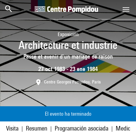
Skip to main content
Centre Pompidou
Exposición
Architecture et industrie
Passé et avenir d'un mariage de raison
27 oct 1983 - 23 ene 1984
Centre Georges Pompidou, Paris
El evento ha terminado
Visita
Resumen
Programación asociada
Medios
|
|
|