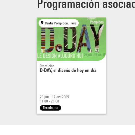
Programación asocia
pourro
chacu
Centre Pompidou, Paris
Le des
critiq
respon
Exposición
D-DAY, el diseño de hoy en día
Ce col
aujour
de l'e
29 jun - 17 oct 2005
11:00 - 21:00
Terminado