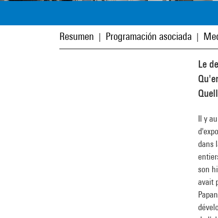
Resumen
Programación asociada
Med
|
|
Le de
Qu'en
Quell
Il y a
d'expo
dans l
entier
son hi
avait 
Papane
dévelo