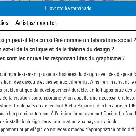
El evento ha terminado
ios
Artistas/ponentes
|
sign peut-il être considéré comme un laboratoire social ?
 est-il de la critique et de la théorie du design ?
es sont les nouvelles responsabilités du graphisme ?
urait manifestement plusieurs histoires du design avec des dispositif
sition, des discours et des enjeux différents. Ainsi, en inscrivant le
a problématique du développement durable, on fait apparaître des 
s de la création contemporaine et on appelle une nécessaire relectu
stoire. Un débat s'ouvre ici dont Victor Papanek, dès les années 196
posé les premiers termes. À l'origine du mouvement Design for Need
k installe le design dans une relation aux pays en voie de
ppement et privilégie de nouveaux modes d'appropriation et de diff