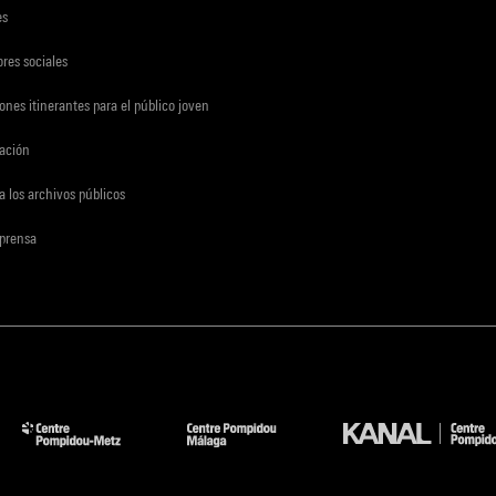
es
res sociales
ones itinerantes para el público joven
gación
a los archivos públicos
 prensa