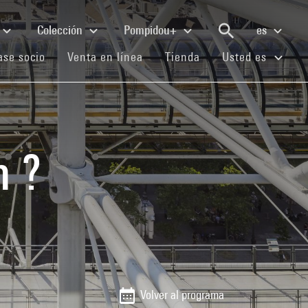
Colección
Pompidou+
es
(current)
(current)
(current)
se socio
Venta en línea
Tienda
Usted es
n ?
Volver al programa