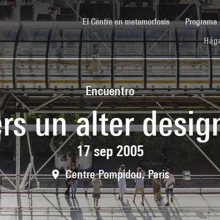
(current)
El Centre en metamorfosis
Programa
Hága
Encuentro
rs un alter desig
17 sep 2005
Centre Pompidou, Paris