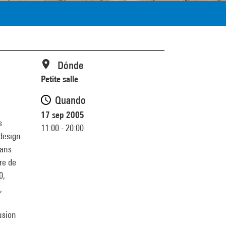
Dónde
Petite salle
Quando
17 sep 2005
s
11:00 - 20:00
 design
pans
re de
0,
,
usion