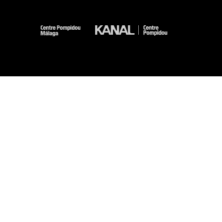
-
-
-
-
Aviso legal
Mapa del sitio web
CGU
Datos personales
Gestión de las