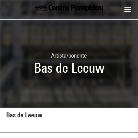
Skip to main content
Centre Pompidou
Artista/ponente
Bas de Leeuw
Bas de Leeuw