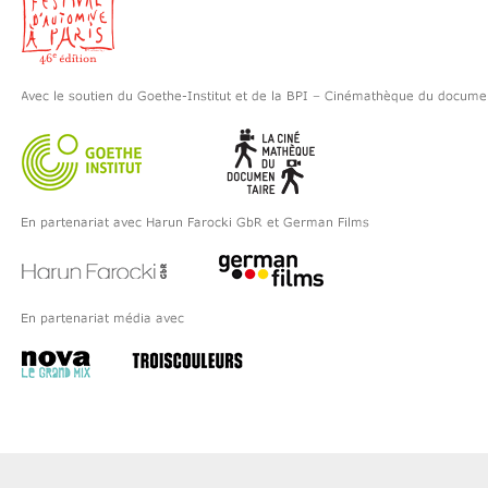
conversation avec Noël Burch. (en anglais)
« Près d’un demi-siècle s’est écoulé depuis qu’Hollywood
entreprit l’épuration de ses communistes et de leurs
compagnons de route, mais bien qu’étudiée par trois
générations d’historiens, la Liste Noire n’est pas encore
passée à l’histoire. Nous savons ce qui s’est passé : si nous
sommes trop jeunes pour nous en souvenir, nous pouvons
nous renseigner. Et le sens de ces événements, ressassés de
manière obsessionnelle, devrait toujours être suffisamment
évident : une épuration absurde, néfaste, provoquée par
l’hystérie anticommuniste, dont les victimes se trouvaient
êtres célèbres et, pour porter certaines, prestigieuses ou
fascinantes. Mais savons-nous quel jugement porter sur ces
victimes ? Sont-elles des martyrs ? Ou bien n'ont-elles pas
dans une certaine mesure attirée sur elles les ennuis ? Avant
d’être mis à l’index, c’étaient des privilégiés qui exerçaient
un métier « de création », mais étaient-ce pour autant des