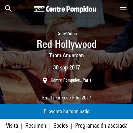
Skip to main content
Centre Pompidou
Cine/Video
Red Hollywood
Thom Andersen
30 sep 2017
Centre Pompidou, Paris
En el marco de
Film 2017
El evento ha terminado
Visita
Resumen
Socios
Programación asociada
|
|
|
|