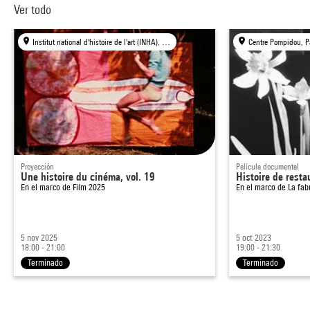
Ver todo
Institut national d'histoire de l'art (INHA), Paris
Centre Pompidou, P
Proyección
Película documental
Une histoire du cinéma, vol. 19
Histoire de resta
En el marco de
Film 2025
En el marco de
La fab
5 nov 2025
5 oct 2023
18:00 - 21:00
19:00 - 21:30
Terminado
Terminado