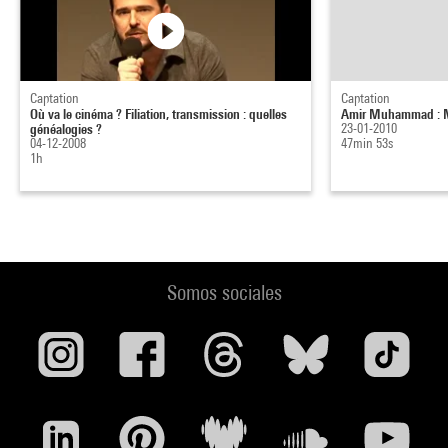
Captation
Captation
Où va le cinéma ? Filiation, transmission : quelles
Amir Muhammad : M
généalogies ?
23-01-2010
04-12-2008
47min 53s
1h
Somos sociales