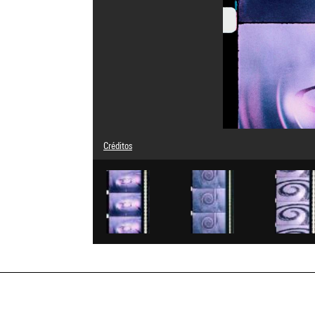
Créditos
Leyenda : Photogrammes
© Adagp, Paris
Créditos fotográficos : Centre Pompidou, MNAM-CCI/Serv
Referencia de la imagen : 4N11951
Difusión de la imagen :
GrandPalaisRmnPhoto