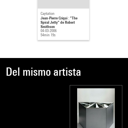
Captation
Jean-Pierre Criqui : "The
Spiral Jetty" de Robert
Smithson
04-03-2006
54min 19s
Del mismo artista