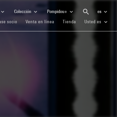
Colección
Pompidou+
es
(current)
(current)
(current)
se socio
Venta en línea
Tienda
Usted es