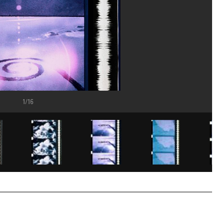
1/16
ice de la documentation photographique du MNAM/Dist. GrandPalaisRmn