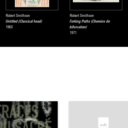
Robert Smithson
Robert Smithson
Untitled (Classical head)
Forking Paths (Chemins de
1963
bifurcation)
1971