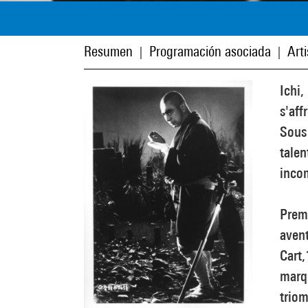
Resumen
Programación asociada
Art
|
|
Ichi,
s'aff
Sous 
talen
inco
Premi
avent
Cart,
marqu
triom