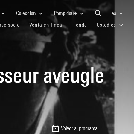
Colección
Pompidou+
es
(current)
(current)
(current)
se socio
Venta en línea
Tienda
Usted es
sseur aveugle
Volver al programa