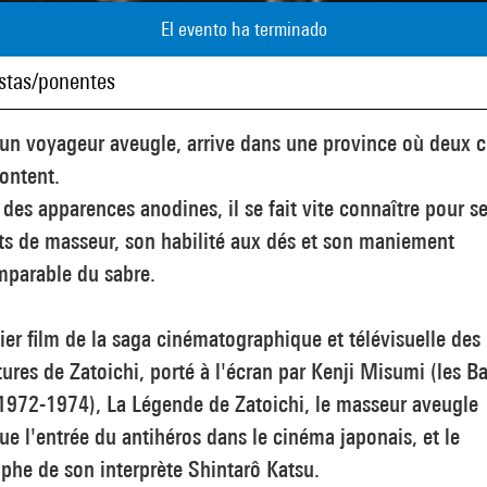
El evento ha terminado
istas/ponentes
 un voyageur aveugle, arrive dans une province où deux c
rontent.
des apparences anodines, il se fait vite connaître pour s
ts de masseur, son habilité aux dés et son maniement
mparable du sabre.
er film de la saga cinématographique et télévisuelle des
ures de Zatoichi, porté à l'écran par Kenji Misumi (les B
1972-1974), La Légende de Zatoichi, le masseur aveugle
e l'entrée du antihéros dans le cinéma japonais, et le
phe de son interprète Shintarô Katsu.