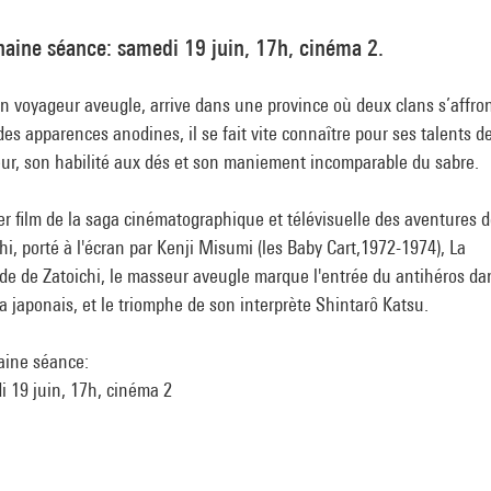
aine séance: samedi 19 juin, 17h, cinéma 2.
un voyageur aveugle, arrive dans une province où deux clans s’affro
es apparences anodines, il se fait vite connaître pour ses talents d
ur, son habilité aux dés et son maniement incomparable du sabre.
r film de la saga cinématographique et télévisuelle des aventures 
hi, porté à l'écran par Kenji Misumi (les Baby Cart,1972-1974), La
e de Zatoichi, le masseur aveugle marque l'entrée du antihéros da
 japonais, et le triomphe de son interprète Shintarô Katsu.
aine séance:
 19 juin, 17h, cinéma 2