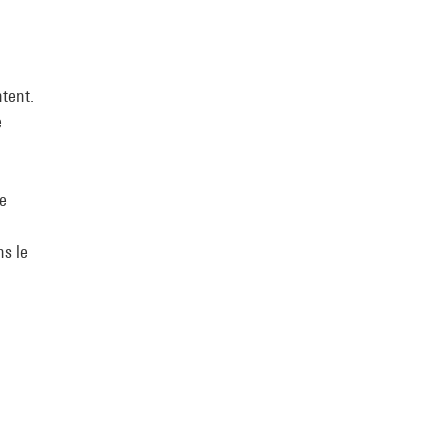
ntent.
e
de
ns le