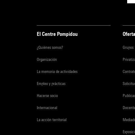
El Centre Pompidou
Oferta
¿Quiénes somos?
Grupos
Organización
Privati
La memoria de actividades
Contrato
Empleo y prácticas
Solicit
Hacerse socio
Publica
Internacional
Docent
La acción territorial
Mediado
Exposici