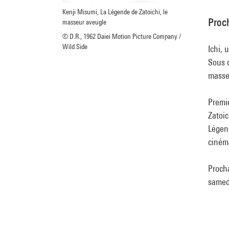
Kenji Misumi, La Légende de Zatoichi, le
Proch
masseur aveugle
© D.R., 1962 Daiei Motion Picture Company /
Wild Side
Ichi, 
Sous d
masse
Premie
Zatoic
Légend
cinéma
Proch
samedi