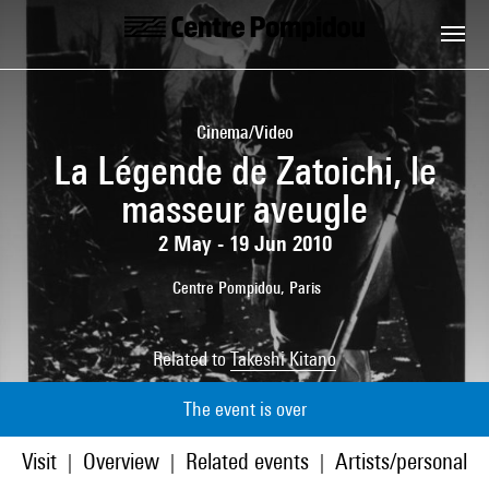
Skip to main content
Centre Pompidou
Cinema/Video
La Légende de Zatoichi, le
masseur aveugle
2 May - 19 Jun 2010
Centre Pompidou, Paris
Related to
Takeshi Kitano
The event is over
Visit
Overview
Related events
Artists/personaliti
|
|
|