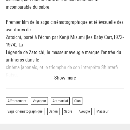
incomparable du sabre.
Premier film de la saga cinématographique et télévisuelle des
aventures de
Zatoichi, porté à l'écran par Kenji Misumi (les Baby Cart,1972-
1974), La
Légende de Zatoichi, le masseur aveugle marque l'entrée du
antihéros dans le
cinéma japonais, et le triomphe de son interprète Shintarô
Katsu.
Show more
Prochaine séance:
samedi 19 juin, 17h, cinéma 2
Affrontement
Voyageur
Art martial
Clan
Saga cinématographique
Japon
Sabre
Aveugle
Masseur