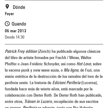
Dónde
Foyer
Quando
06 mar 2013
Desde 14:30
Patrick Frey édition
(Zúrich) ha publicado algunos clásicos
del libro de artista firmados por Fischli / Weiss, Walter
Pfeiffer o Jean-Frédéric Schnyder, así como
Hot Love
, sobre
la escena punk y new wave suiza, o
Ma ligne
, de Fuzi, una
visión estética de la destrucción de los ramales del tren de la
periferia oeste. La historia de
Edizioni Periferia
(Lucerna),
fundada hace más de veinte años, está marcada por la
colaboración con Dieter Roth. De Dieter Roth han publicado,
entre otros,
Tränen in Luzern
, recopilación de sus escritos
en prensa.
Periferia
es además, junto con Pro-Helvetia,