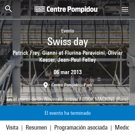
Skip to main content
Centre Pompidou
Evento
Swiss day
Patrick Frey, Gianni et Flurina Paravicini, Olivier
Kaeser, Jean-Paul Felley
06 mar 2013
Centre Pompidou, Paris
En el marco de
Un Nouveau festival / BOOK MACHINE (Paris)
El evento ha terminado
Visita
Resumen
Programación asociada
Medios
|
|
|