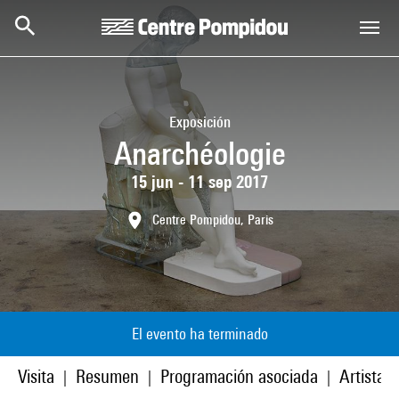
Skip to main content
Centre Pompidou
Exposición
Anarchéologie
15 jun - 11 sep 2017
Centre Pompidou, Paris
El evento ha terminado
Visita
Resumen
Programación asociada
Artistas
|
|
|