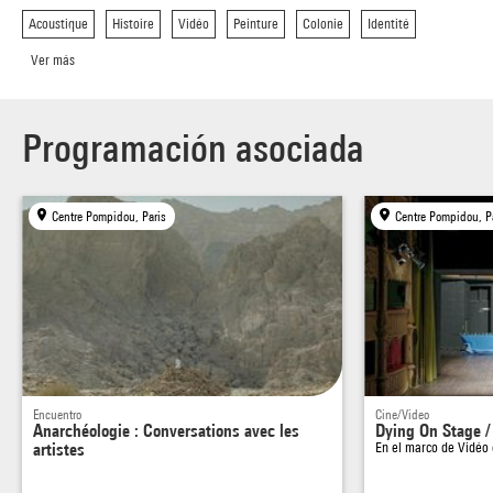
Acoustique
Histoire
Vidéo
Peinture
Colonie
Identité
Ver más
Programación asociada
Centre Pompidou, Paris
Centre Pompidou, P
Encuentro
Cine/Video
Anarchéologie : Conversations avec les
Dying On Stage /
artistes
En el marco de
Vidéo 