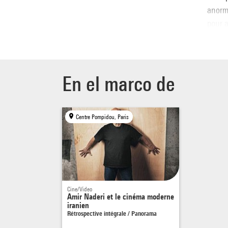
anorma
pour a
monta
par le
« J’ai
En el marco de
trouve
trouvé
de mar
Centre Pompidou, Paris
perso
m’inté
comm
tout. 
monter
Cine/Video
les di
Amir Naderi et le cinéma moderne
iranien
Nader
Rétrospective intégrale / Panorama
2016.