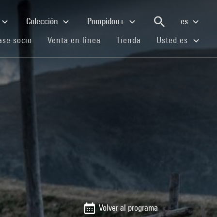
Colección
Pompidou+
es
(current)
(current)
(current)
se socio
Venta en línea
Tienda
Usted es
Volver al programa