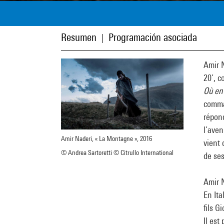
Resumen
Programación asociada
|
Amir 
20’, co
Où en 
comman
répond
l’aven
Amir Naderi, « La Montagne », 2016
vient
© Andrea Sartoretti © Citrullo International
de ses
Amir 
En It
fils G
Il est