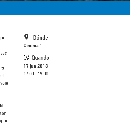
Dónde
que,
Cinéma 1
asse
Quando
l
17 jun 2018
ers
17:00 - 19:00
 et
voie
it.
 son
tagne.