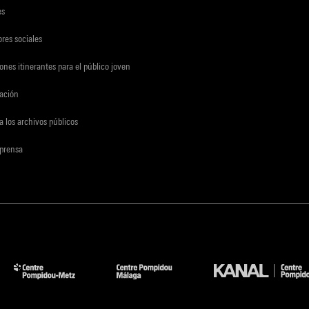
es
res sociales
ones itinerantes para el público joven
gación
a los archivos públicos
 prensa