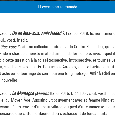
El evento ha terminado
Naderi,
Où en êtes-vous, Amir Naderi ?
, France, 2018, fichier numéri
ul., vostf, inédit.
êtes-vous ?
est une collection initiée par le Centre Pompidou, qui p
de à chaque cinéaste invité d’un film de forme libre, avec lequel i
 à cette question à la fois rétrospective, introspective, et tournée v
ir, ses désirs, ses projets. Depuis Los Angeles, où il vit actuellement
 d’achever le tournage de son nouveau long métrage,
Amir Naderi
en
 nouvelles.
Naderi,
La Montagne
(Monte)
, Italie, 2016, DCP, 105’, coul, vostf, inéd
alie, au Moyen Âge, Agostino vit pauvrement avec sa femme Nina et
iovanni, à l’extérieur d’un petit village, au pied d’une immense mon
 persuadé que cette montagne, d’où s’échappent de longs bruits