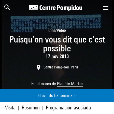
Skip to main content
Centre Pompidou
Cine/Video
Puisqu’on vous dit que c’est
possible
17 nov 2013
Centre Pompidou, Paris
En el marco de
Planète Marker
El evento ha terminado
Visita
Resumen
Programación asociada
|
|