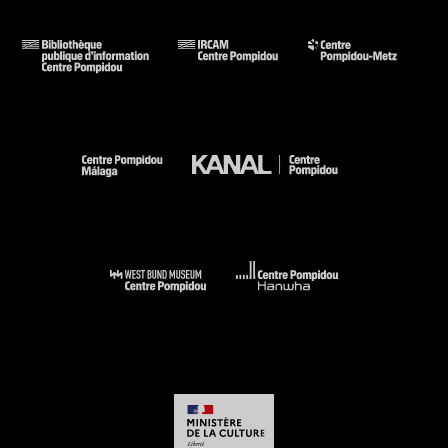
« Le coup des lendemains qui chantent, on nous l’a tellement
fait (...). Devant le bilan de l’époque des grandes vérités
tranchées, il est plutôt sain d’imaginer autre chose... »
Imaginer autre chose, la CFDT s’y est essayée, en dix
minutes, sur Antenne 2, le 29 mars 1984. À l’occasion du
centième anniversaire de la législation des syndicats, elle
s’est interrogée...sur l’avenir.
Egalement projeté le :
samedi 21 décembre, 14h30, Cinéma 2