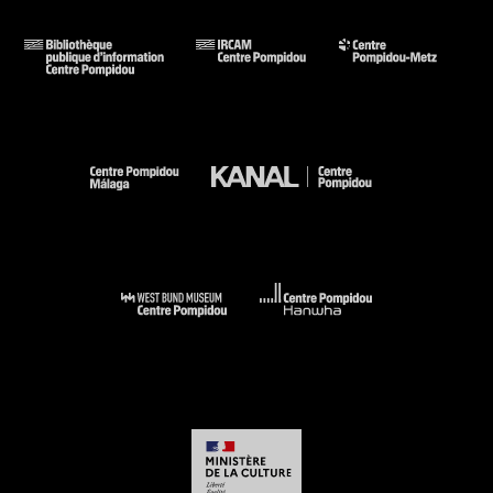
« Le coup des lendemains qui chantent, on nous l’a tellement
fait (...). Devant le bilan de l’époque des grandes vérités
tranchées, il est plutôt sain d’imaginer autre chose... »
Imaginer autre chose, la CFDT s’y est essayée, en dix
minutes, sur Antenne 2, le 29 mars 1984. À l’occasion du
centième anniversaire de la législation des syndicats, elle
s’est interrogée...sur l’avenir.
Egalement projeté le :
samedi 21 décembre, 14h30, Cinéma 2