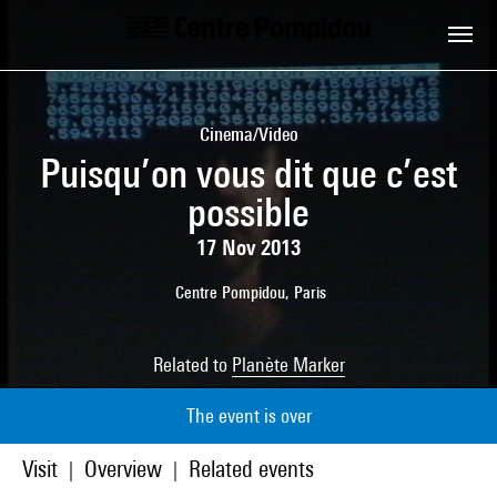
Skip to main content
Centre Pompidou
Cinema/Video
Puisqu’on vous dit que c’est
possible
17 Nov 2013
Centre Pompidou, Paris
Related to
Planète Marker
The event is over
Visit
Overview
Related events
|
|