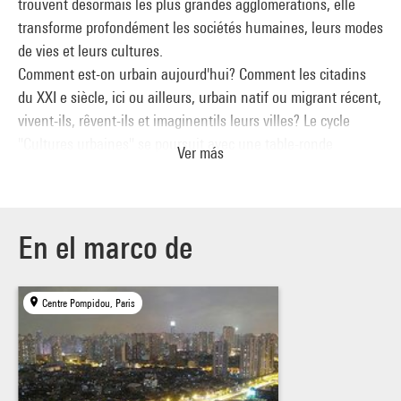
trouvent désormais les plus grandes agglomérations, elle
transforme profondément les sociétés humaines, leurs modes
de vies et leurs cultures.
Comment est-on urbain aujourd'hui? Comment les citadins
du XXI e siècle, ici ou ailleurs, urbain natif ou migrant récent,
vivent-ils, rêvent-ils et imaginentils leurs villes? Le cycle
"Cultures urbaines" se poursuit avec une table-ronde
Ver más
consacrée au temps : Qu'est-ce que le temps de la ville ? Les
rythmes de la ville changent et se désynchronisent : avec le
déploiement des nouvelles technologies de l'information et
des communications, le temps est devenu manipulable : on le
En el marco de
stocke, on le diffère, on le compresse. L'instantanéité et la
simultanéité modifient les modes de vie des urbains et
Centre Pompidou, Paris
imposent de nouvelles normes temporelles. Comment
articuler aujourd'hui temps singulier et temps collectif,
comment vivre à plusieurs temps dans la ville ?