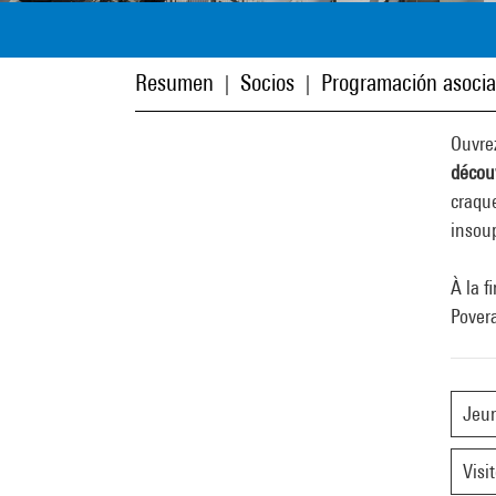
Resumen
Socios
Programación asoci
|
|
Ouvrez
découv
craque
insou
À la f
Povera
Jeun
Visi