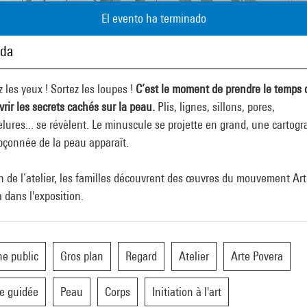
El evento ha terminado
ada
 les yeux ! Sortez les loupes !
C’est le moment de prendre le temps 
rir les secrets cachés sur la peau.
Plis, lignes, sillons, pores,
lures... se révèlent. Le minuscule se projette en grand, une cartogr
pçonnée de la peau apparaît.
in de l’atelier, les familles découvrent des œuvres du mouvement Ar
 dans l'exposition.
e public
Gros plan
Regard
Atelier
Arte Povera
te guidée
Peau
Corps
Initiation à l'art