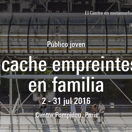
El Centre en metamorfo
H
Público joven
-cache empreintes
en familia
2 - 31 jul 2016
Centre Pompidou, Paris