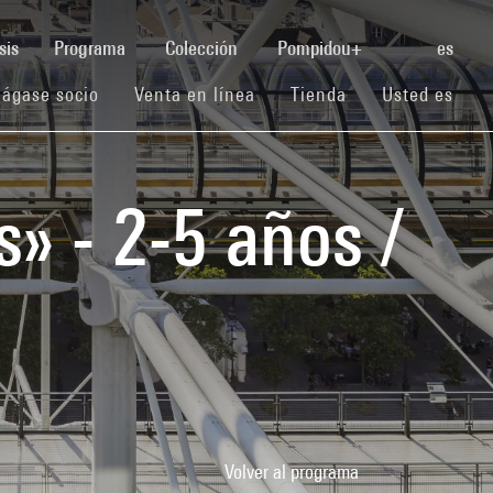
(current)
sis
Programa
Colección
Pompidou+
es
(current)
(current)
(current)
ágase socio
Venta en línea
Tienda
Usted es
» - 2-5 años /
Volver al programa