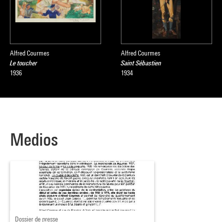
D’après le communiqué de presse de l’exposition
Alfred Courmes
Alfred Courmes
Le toucher
Saint Sébastien
1936
1934
Medios
Dossier de presse