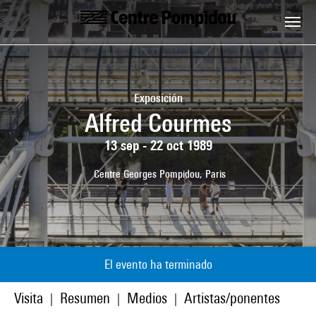
Skip to main content
Centre Pompidou
Exposición
Alfred Courmes
13 sep - 22 oct 1989
Centre Georges Pompidou, Paris
El evento ha terminado
Visita
Resumen
Medios
Artistas/ponentes
|
|
|