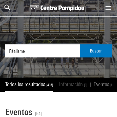
Skip to main content
Centre Pompidou
Buscar
Todos los resultados
Información
Eventos
|
|
[415]
[0]
[54]
Eventos
[54]