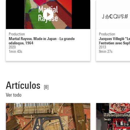
Production
Production
Martial Raysse, Made in Japan - La grande
Jacques Villeglé "Le
odalisque, 1964
l'entretien avec Sophi
2020
2013
1min 43s
9min 27s
Artículos
[8]
Ver todo