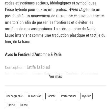
codes et systèmes sociaux, idéologiques et symboliques.
Pièce hybride pour quatre interprètes,
White Dog
tente un
pas de côté, un mouvement de recul, une esquive ou encore
une torsion afin de passer les frontières et d’éviter les
ornières de nos assignations. La scénographie de Nadia
Lauro intervient comme une traduction plastique et tactile du
lien, de la liane.
Avec le Festival d’Automne à Paris
Conception :
Latifa Laâbissi
Interprétation :
Jessica Batut
,
Volmir Cordeiro
,
Sophiatou
Ver más
Kossoko
et
Latifa Laâbissi
Conception de la scénographie :
Nadia Lauro
Figures :
Latifa Laâbissi et Nadia Lauro
Scénographie
Subversion
Société
Performance
Hybride
Création lumière :
Leticia Skrycky
Liberté
Danse
Création sonore :
Manuel Coursin