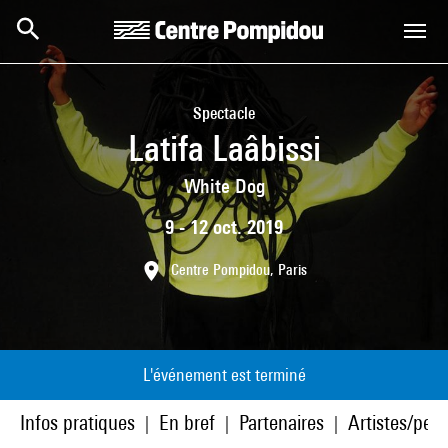
Aller au contenu principal
Centre Pompidou
Spectacle
Latifa Laâbissi
White Dog
9 - 12 oct. 2019
Centre Pompidou, Paris
L'événement est terminé
Infos pratiques
En bref
Partenaires
Artistes/pers
|
|
|