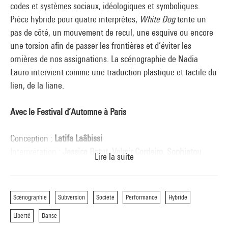
codes et systèmes sociaux, idéologiques et symboliques.
Pièce hybride pour quatre interprètes,
White Dog
tente un
pas de côté, un mouvement de recul, une esquive ou encore
une torsion afin de passer les frontières et d’éviter les
ornières de nos assignations. La scénographie de Nadia
Lauro intervient comme une traduction plastique et tactile du
lien, de la liane.
Avec le Festival d’Automne à Paris
Conception :
Latifa Laâbissi
Interprétation :
Jessica Batut
,
Volmir Cordeiro
,
Sophiatou
Lire la suite
Kossoko
et
Latifa Laâbissi
Conception de la scénographie :
Nadia Lauro
Figures :
Latifa Laâbissi et Nadia Lauro
Scénographie
Subversion
Société
Performance
Hybride
Création lumière :
Leticia Skrycky
Liberté
Danse
Création sonore :
Manuel Coursin