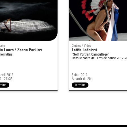
acle
Cinéma / Vidéo
a Lauro / Zeena Parkins
Latifa Laâbissi
chomythia
"Self Portrait Camouflage"
Dans le cadre de
Films de danse 2012-
 avril 2019
5 déc. 2013
0 - 21h35
À partir de 20h
rminé
Terminé