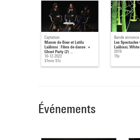
Captation
Bande annonce
Manon de Boer et Latifa
Les Spectacles v
Laâbissi : Films de danse : «
Laâbissi, White
Ghost Party (2) ...
2019
10-12-2022
15s
31min 57s
Événements