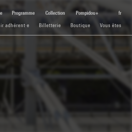
(current)
se
Programme
Collection
Pompidou+
fr
(current)
(current)
(current)
ir adhérent·e
Billetterie
Boutique
Vous êtes