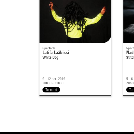
Spectacle
Spect
Latifa Laâbissi
Nadi
White Dog
Stit
9 - 12 oct. 2019
5 - 6
20h30 - 21h30
20h3
Terminé
Te