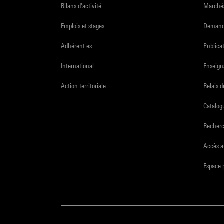
Bilans d'activité
Marchés
Emplois et stages
Demande
Adhérent·es
Publicat
International
Enseign
Action territoriale
Relais 
Catalogu
Recher
Accès a
Espace 