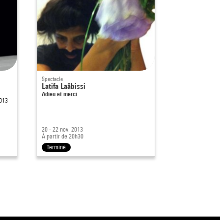
Spectacle
Événement
Latifa Laâbissi
Latifa Laabis
Adieu et merci
Dans le cadre d
2013
CLAIRIÈRE
20 - 22 nov. 2013
6 mars 2013
À partir de 20h30
À partir de 19h
Terminé
Terminé