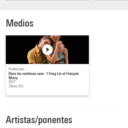
Medios
Production
Dans les coulisses avec : I-Fang Lin et Frànçois
Marry
2017
10min 57s
Artistas/ponentes