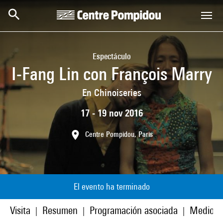
Skip to main content
Centre Pompidou
Espectáculo
I-Fang Lin con François Marry
En Chinoiseries
17 - 19 nov 2016
Centre Pompidou, Paris
El evento ha terminado
Visita
Resumen
Programación asociada
Medios
|
|
|