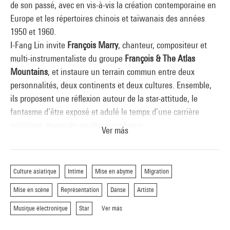
de son passé, avec en vis-à-vis la création contemporaine en
Europe et les répertoires chinois et taïwanais des années
1950 et 1960.
I-Fang Lin invite
François Marry
, chanteur, compositeur et
multi-instrumentaliste du groupe
François & The Atlas
Mountains
, et instaure un terrain commun entre deux
personnalités, deux continents et deux cultures. Ensemble,
ils proposent une réflexion autour de la star-attitude, le
fantasme d’être exposé et adulé le temps d’une carrière
artistique, musicale ou chorégraphique.
Ver más
Chorégraphie et danse :
I-Fang Lin
Musique originale et interprétation :
François Marry
Création lumière:
Julie Valette
Culture asiatique
Intime
Mise en abyme
Migration
Regard extérieur :
Mathilde Monnier
Mise en scène
Représentation
Danse
Artiste
Production :
Vincent Cavaroc et Fanny Herserant / Illusion &
Macadam + Association MM
Musique électronique
Star
Ver más
Coproduction :
Centre National de la Danse, TAP - Scène