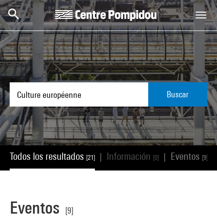
Skip to main content
Centre Pompidou
Buscar
Todos los resultados
Información
Eventos
|
|
|
[21]
[0]
[9]
Eventos
[9]