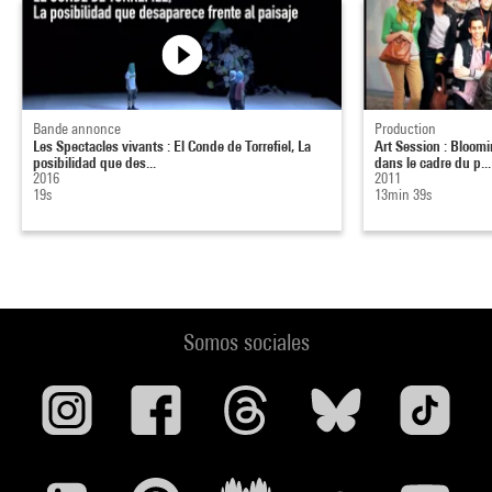
Bande annonce
Production
Les Spectacles vivants : El Conde de Torrefiel, La
Art Session : Bloomin
posibilidad que des...
dans le cadre du p...
2016
2011
19s
13min 39s
Somos sociales