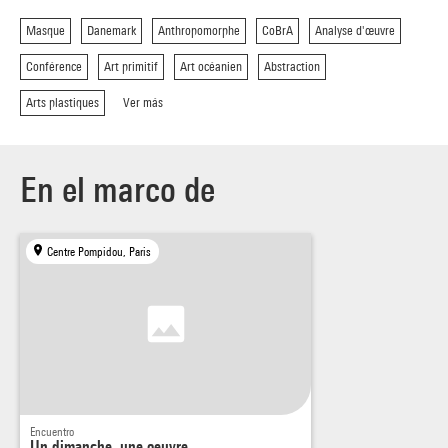
Masque
Danemark
Anthropomorphe
CoBrA
Analyse d'œuvre
Conférence
Art primitif
Art océanien
Abstraction
Arts plastiques
Ver más
En el marco de
Centre Pompidou, Paris
Encuentro
Un dimanche, une oeuvre