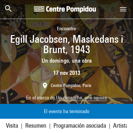
Skip to main content
Centre Pompidou
Encuentro
Egill Jacobsen, Maskedans i
Brunt, 1943
Un domingo, una obra
17 nov 2013
Centre Pompidou, Paris
En el marco de
Un dimanche, une oeuvre
El evento ha terminado
Visita
Resumen
Programación asociada
Artistas
|
|
|