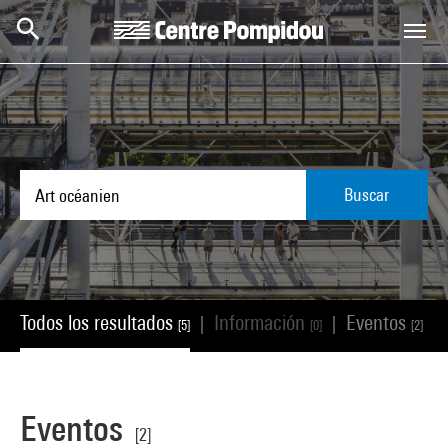
Skip to main content
Centre Pompidou
Buscar
Todos los resultados
Información
Eventos
|
|
|
[5]
[0]
[2]
Eventos
[2]