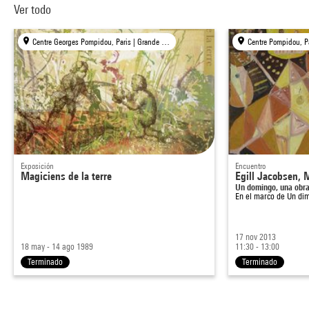
Ver todo
Centre Georges Pompidou, Paris | Grande Halle de la Villette, Paris
Centre Pompidou, P
Exposición
Encuentro
Magiciens de la terre
Egill Jacobsen, 
Un domingo, una obr
En el marco de
Un di
17 nov 2013
18 may - 14 ago 1989
11:30 - 13:00
Terminado
Terminado