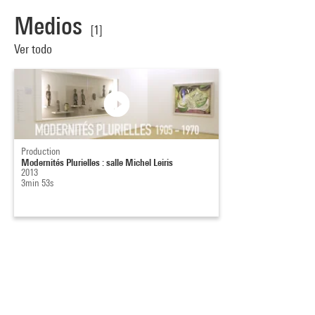
Medios
[1]
Ver todo
Production
Modernités Plurielles : salle Michel Leiris
2013
3min 53s