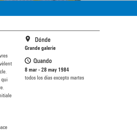
Dónde
Grande galerie
vres
Quando
vèlent
8 mar - 28 may 1984
cle.
todos los días excepto martes
 qui
e.
itiale
pace