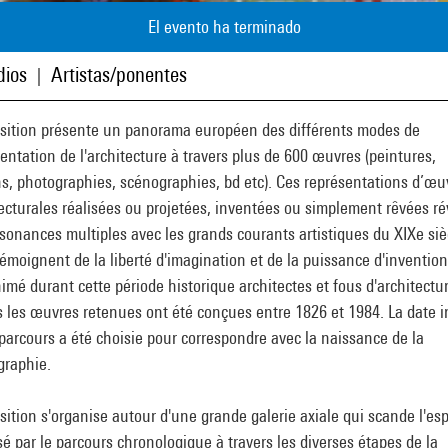
El evento ha terminado
ios
Artistas/ponentes
|
osition présente un panorama européen des différents modes de
entation de l'architecture à travers plus de 600 œuvres (peintures,
s, photographies, scénographies, bd etc). Ces représentations d’œu
ecturales réalisées ou projetées, inventées ou simplement rêvées ré
sonances multiples avec les grands courants artistiques du XIXe siè
témoignent de la liberté d'imagination et de la puissance d'invention
imé durant cette période historique architectes et fous d'architectur
 les œuvres retenues ont été conçues entre 1826 et 1984. La date in
parcours a été choisie pour correspondre avec la naissance de la
graphie.
sition s'organise autour d'une grande galerie axiale qui scande l'es
é par le parcours chronologique à travers les diverses étapes de la