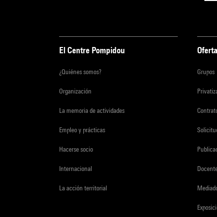
El Centre Pompidou
Oferta
¿Quiénes somos?
Grupos
Organización
Privati
La memoria de actividades
Contrato
Empleo y prácticas
Solicit
Hacerse socio
Publica
Internacional
Docent
La acción territorial
Mediado
Exposici