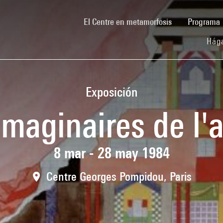
(current)
El Centre en metamorfosis
Programa
Hága
Exposición
imaginaires de l'a
8 mar - 28 may 1984
Centre Georges Pompidou, Paris