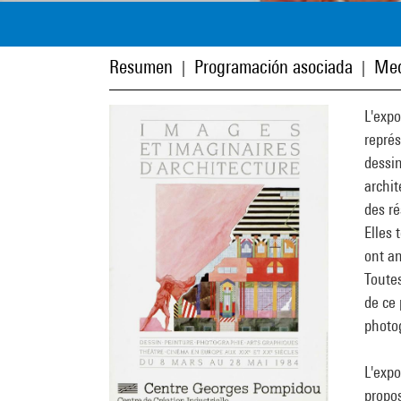
Resumen
Programación asociada
Med
|
|
L'exp
représ
dessin
archit
des ré
Elles 
ont an
Toutes
de ce 
photo
L'expo
propos