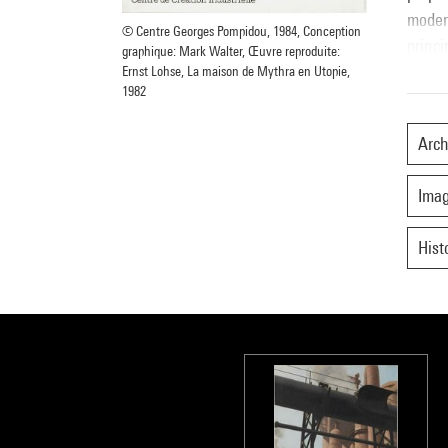
modern
© Centre Georges Pompidou, 1984, Conception
princ
graphique: Mark Walter, Œuvre reproduite:
salles
Ernst Lohse, La maison de Mythra en Utopie,
1982
que do
les ph
Arch
appara
d'arch
Imag
représ
Dans l
Hist
italie
entret
Les ci
ce siè
pompé
Les sa
sont 
diver