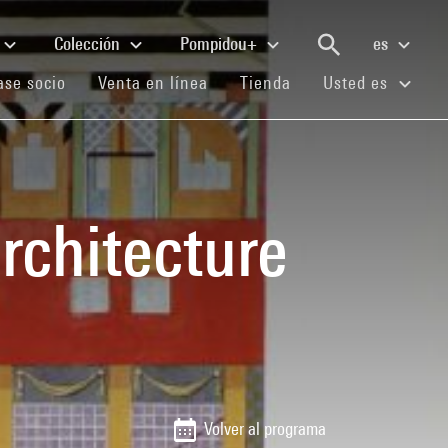
Colección
Pompidou+
es
(current)
(current)
(current)
se socio
Venta en línea
Tienda
Usted es
rchitecture
Volver al programa